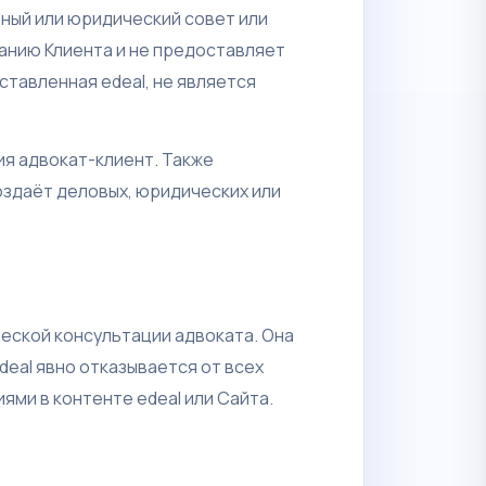
ный или юридический совет или
занию Клиента и не предоставляет
ставленная edeal, не является
ия адвокат-клиент. Также
оздаёт деловых, юридических или
ческой консультации адвоката. Она
deal явно отказывается от всех
ями в контенте edeal или Сайта.