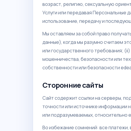
возраст, религию, сексуальную ориен
Услуги или передавая Персональные да
использование, передачу и последую
Мы оставляем за собой право получать
данные), когда мы разумно считаем э
или государственного требования; (ii
мошенничества, безопасности или техн
собственности или безопасности edea
Сторонние сайты
Сайт содержит ссылки на серверы, по
точности или источнике информации н
или подразумеваемых, относительно е
Во избежание сомнений: все платежи,