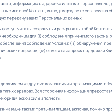
тацию, информацию о здоровье или иные Персональные да
нные или иной Контент, вы подтверждаете согласие на с
щую передачу ваших Персональных данных.
 доступ, читать, сохранять и раскрывать любой Контент
то необходимым для (i) соблюдения применимого закона, 
) обеспечения соблюдения Условий; (iii) обнаружения, 
ических вопросов; (iv) ответа на запросы поддержки Кли
l.
ддерживаемые другими компаниями и организациями. edea
а таких серверах. Вся сторонняя информация предоставл
ё юридической силы и полноты.
 взимаемые такими третьими лицами, включая, помимо пр