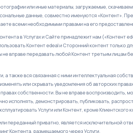
фотографии или иные материалы, загружаемые, скачиваем
рсональные данные, совместно именуются «Контент». Пр
адаете всеми необходимыми правами на его предоставлен
онтента в Услугах и Сайте принадлежит нам («Контент ede
ользовать Контент edeal и Сторонний контент только дл
ы не вправе передавать любой Контент третьим лицам б
ги, а также вся связанная с ними интеллектуальная собст
 изменять или скрывать уведомления об авторских правах
 правах собственности. Вы не вправе воспроизводить, м
чно исполнять, демонстрировать, публиковать, распрост
ксплуатировать Услуги или Контент, кроме Клиентского к
или переданный приватно, является исключительной отв
инг Контента, размещаемого через Услуги.