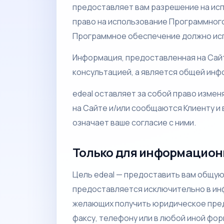
предоставляет вам разрешение на исп
право на использование Программного
Программное обеспечение должно исп
Информация, предоставленная на Сайт
консультацией, а является общей инф
edeal оставляет за собой право изме
на Сайте и/или сообщаются Клиенту и 
означает ваше согласие с ними.
Только для информацион
Цель edeal — предоставить вам общую
предоставляется исключительно в инф
желающих получить юридическое пред
факсу, телефону или в любой иной фо