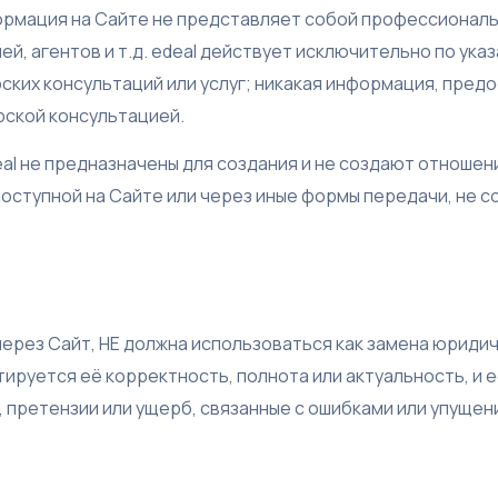
ормация на Сайте не представляет собой профессиональ
й, агентов и т.д. edeal действует исключительно по ука
ских консультаций или услуг; никакая информация, предо
рской консультацией.
al не предназначены для создания и не создают отношен
ступной на Сайте или через иные формы передачи, не с
через Сайт, НЕ должна использоваться как замена юриди
тируется её корректность, полнота или актуальность, и e
, претензии или ущерб, связанные с ошибками или упущени