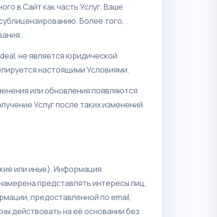
о в Сайт как часть Услуг. Ваше
сублицензированию. Более того,
вания.
deal, не является юридической
гулируется настоящими Условиями.
зменения или обновления появляются
олучение Услуг после таких изменений
кие или иные). Информация
 намерена представлять интересы лиц,
мации, предоставленной по email,
жны действовать на её основании без