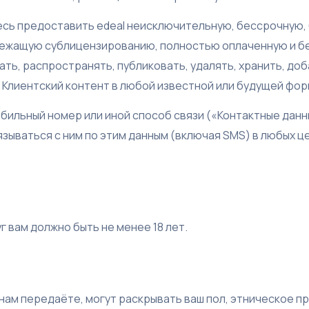
есь предоставить edeal неисключительную, бессрочную,
ежащую сублицензированию, полностью оплаченную и б
ть, распространять, публиковать, удалять, хранить, до
Клиентский контент в любой известной или будущей форм
бильный номер или иной способ связи («Контактные данн
вязываться с ним по этим данным (включая SMS) в любых 
г вам должно быть не менее 18 лет.
 нам передаёте, могут раскрывать ваш пол, этническое 