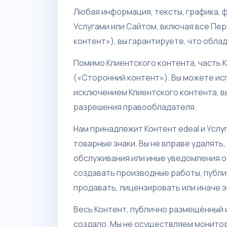
Любая информация, тексты, графика, 
Услугами или Сайтом, включая все Пе
контент»), вы гарантируете, что обл
Помимо Клиентского контента, часть К
(«Сторонний контент»). Вы можете исп
исключением Клиентского контента, в
разрешения правообладателя.
Нам принадлежит Контент edeal и Услу
товарные знаки. Вы не вправе удалять,
обслуживания или иные уведомления о
создавать производные работы, публи
продавать, лицензировать или иначе э
Весь Контент, публично размещённый 
создало. Мы не осуществляем монитор