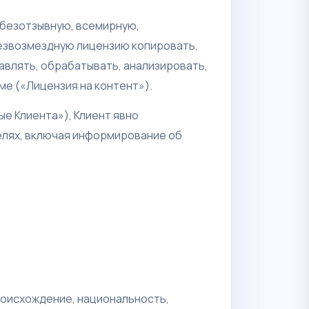
 безотзывную, всемирную,
езвозмездную лицензию копировать,
бавлять, обрабатывать, анализировать,
е («Лицензия на контент»).
ые Клиента»), Клиент явно
целях, включая информирование об
происхождение, национальность,