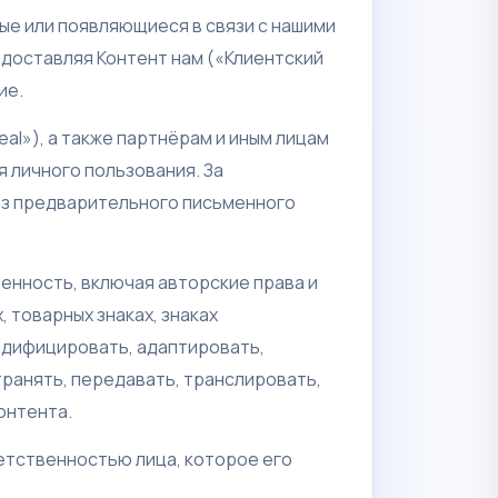
ые или появляющиеся в связи с нашими
едоставляя Контент нам («Клиентский
ие.
al»), а также партнёрам и иным лицам
я личного пользования. За
ез предварительного письменного
венность, включая авторские права и
, товарных знаках, знаках
одифицировать, адаптировать,
ранять, передавать, транслировать,
онтента.
етственностью лица, которое его