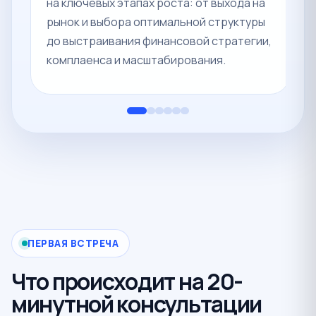
на ключевых этапах роста: от выхода на
О
рынок и выбора оптимальной структуры
к
до выстраивания финансовой стратегии,
у
комплаенса и масштабирования.
к
ПЕРВАЯ ВСТРЕЧА
Что происходит на 20-
минутной консультации