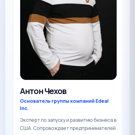
Т
Антон Чехов
Р
Основатель группы компаний Edeal
б
Inc.
в
Эксперт по запуску и развитию бизнеса в
П
США. Сопровождает предпринимателей
л