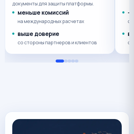
документы для защиты платформы.
меньше комиссий
-
на международных расчетах
сн
выше доверие
в
со стороны партнеров и клиентов
со