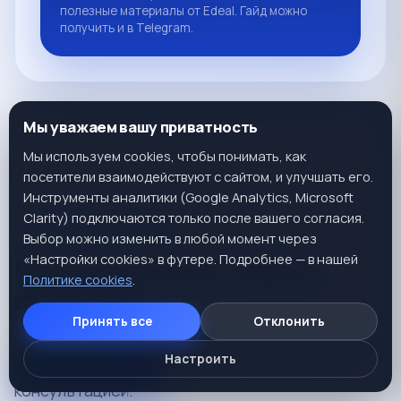
полезные материалы от Edeal. Гайд можно
получить и в
Telegram
.
Мы уважаем вашу приватность
Мы используем cookies, чтобы понимать, как
посетители взаимодействуют с сайтом, и улучшать его.
Инструменты аналитики (Google Analytics, Microsoft
Clarity) подключаются только после вашего согласия.
ВОПРОСЫ И ОТВЕТЫ
Выбор можно изменить в любой момент через
«Настройки cookies» в футере. Подробнее — в нашей
Частые вопросы перед
Политике cookies
.
запуском
Принять все
Отклонить
Собрали ответы на частые вопросы, которые
Настроить
возникают перед запуском бизнеса и первой
Быть на связи просто
консультацией.