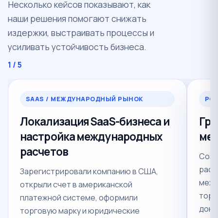
Несколько кейсов показывают, как
наши решения помогают снижать
издержки, выстраивать процессы и
усиливать устойчивость бизнеса.
1
/ 5
SAAS / МЕЖДУНАРОДНЫЙ РЫНОК
РОС
Локализация SaaS-бизнеса и
Гру
настройка международных
меж
расчетов
Созд
расп
Зарегистрировали компанию в США,
межд
открыли счет в американской
торг
платежной системе, оформили
доку
торговую марку и юридические