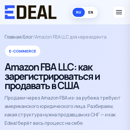
RU
EN
Главная
/
Блог
/
Amazon FBA LLC для нерезидента
E-COMMERCE
Amazon FBA LLC: как
зарегистрироваться и
продавать в США
Продажи через Amazon FBA из-за рубежа требуют
американского юридического лица. Разбираем,
какая структура нужна продавцам из СНГ — и как
Edeal берёт весь процесс на себя.