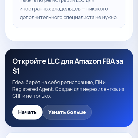
пакета по регистрации LLC для
иностранных владельцев — никакого
дополнительного специалиста не нужно.
Откройте LLC для Amazon FBA за
$1
Edeal берёт на себя регистрацию, EIN и
Registered Agent. Создан для нерезидентов из
СНГ и не только.
Начать
Узнать больше