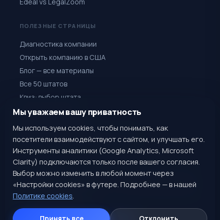
Edeal vs LegalZoom
ПОЛЕЗНЫЕ СТРАНИЦЫ
Диагностика компании
Открыть компанию в США
Блог — все материалы
Все 50 штатов
Квиз: выбор штата
Гиды по странам
Мы уважаем вашу приватность
Генератор названий
Мы используем cookies, чтобы понимать, как
Зарегистрировать компанию за $1
посетители взаимодействуют с сайтом, и улучшать его.
Инструменты аналитики (Google Analytics, Microsoft
Clarity) подключаются только после вашего согласия.
Выбор можно изменить в любой момент через
«Настройки cookies» в футере. Подробнее — в нашей
@EdealAiSupportBot
+1 (770) 820-4616
Политике cookies
.
orders@edeal.ai
Записаться на консультацию
Принять все
Отклонить