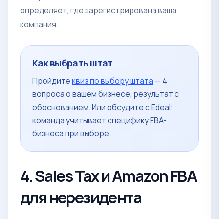
определяет, где зарегистрирована ваша
компания.
Как выбрать штат
Пройдите
квиз по выбору штата
— 4
вопроса о вашем бизнесе, результат с
обоснованием. Или обсудите с Edeal:
команда учитывает специфику FBA-
бизнеса при выборе.
4. Sales Tax и Amazon FBA
для нерезидента