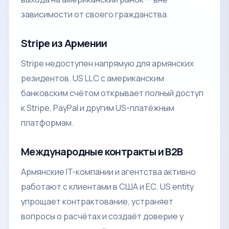
зависимости от своего гражданства.
Stripe из Армении
Stripe недоступен напрямую для армянских
резидентов. US LLC с американским
банковским счётом открывает полный доступ
к Stripe, PayPal и другим US-платёжным
платформам.
Международные контракты и B2B
Армянские IT-компании и агентства активно
работают с клиентами в США и ЕС. US entity
упрощает контрактование, устраняет
вопросы о расчётах и создаёт доверие у