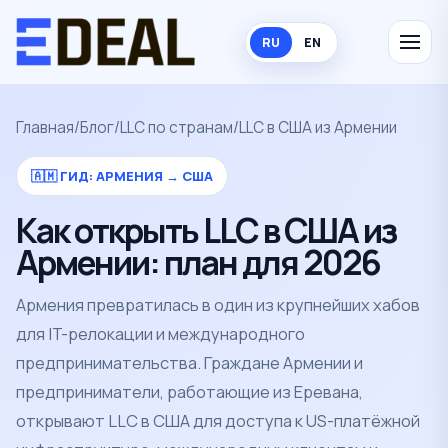
RU
EN
Главная
/
Блог
/
LLC по странам
/
LLC в США из Армении
🇦🇲 ГИД: АРМЕНИЯ → США
Как открыть LLC в США из
Армении: план для 2026
Армения превратилась в один из крупнейших хабов
для IT-релокации и международного
предпринимательства. Граждане Армении и
предприниматели, работающие из Еревана,
открывают LLC в США для доступа к US-платёжной