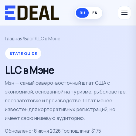
RU
EN
Главная
/
Блог
/
LLC в Мэне
STATE GUIDE
LLC в Мэне
Мэн — самый северо-восточный штат США с
экономикой, основанной на туризме, рыболовстве,
лесозаготовке и производстве. Штат менее
известен для корпоративных регистраций, но
имеет свою нишевую аудиторию.
Обновлено: 8 июня 2026
·
Госпошлина: $175