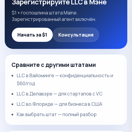
Зарегистрируйте LLC в Мэне
$1 + госпошлина штата Maine.
Зарегистрированный агент включён.
Начать за $1
Консультация
Сравните с другими штатами
LLC в Вайоминге — конфиденциальность и
$60/год
LLC в Делавэре — для стартапов с VC
LLC во Флориде — для бизнеса в США
Как выбрать штат — полный разбор