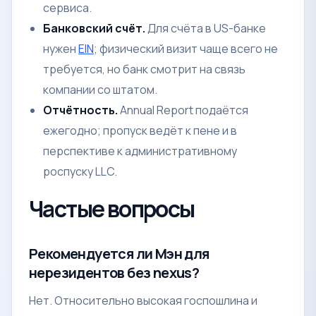
сервиса.
Банковский счёт.
Для счёта в US-банке
нужен
EIN
; физический визит чаще всего не
требуется, но банк смотрит на связь
компании со штатом.
Отчётность.
Annual Report подаётся
ежегодно; пропуск ведёт к пене и в
перспективе к административному
роспуску LLC.
Частые вопросы
Рекомендуется ли Мэн для
нерезидентов без nexus?
Нет. Относительно высокая госпошлина и