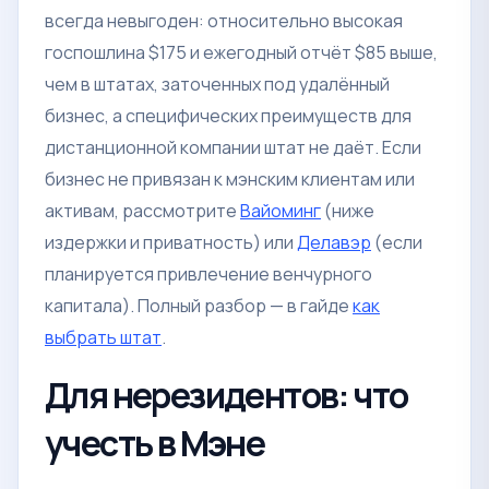
всегда невыгоден: относительно высокая
госпошлина $175 и ежегодный отчёт $85 выше,
чем в штатах, заточенных под удалённый
бизнес, а специфических преимуществ для
дистанционной компании штат не даёт. Если
бизнес не привязан к мэнским клиентам или
активам, рассмотрите
Вайоминг
(ниже
издержки и приватность) или
Делавэр
(если
планируется привлечение венчурного
капитала). Полный разбор — в гайде
как
выбрать штат
.
Для нерезидентов: что
учесть в Мэне