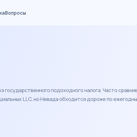
ка
Вопросы
ез государственного подоходного налога. Часто сравни
циальных LLC, но Невада обходится дороже по ежегодн