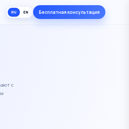
Бесплатная консультация
RU
EN
вают с
ым