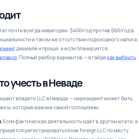
ходит
ат почти всегда невыгоден: $400/год против $60/год в
циальности и таком же отсутствии подоходного налога.
йоминг
дешевле и проще, а если планируется
елавэр
. Полный разбор вариантов — в гайде
как выбрать
то учесть в Неваде
ешают владеть LLC в Неваде — нерезидент может быть
ансы, которые важнее самой госпошлины:
.
Если фактическая деятельность идёт в другом штате, а
 придётся регистрироваться как foreign LLC по месту