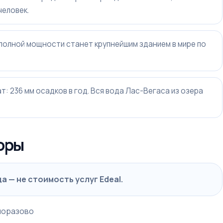
человек.
и полной мощности станет крупнейшим зданием в мире по
: 236 мм осадков в год. Вся вода Лас-Вегаса из озера
оры
 — не стоимость услуг Edeal.
норазово