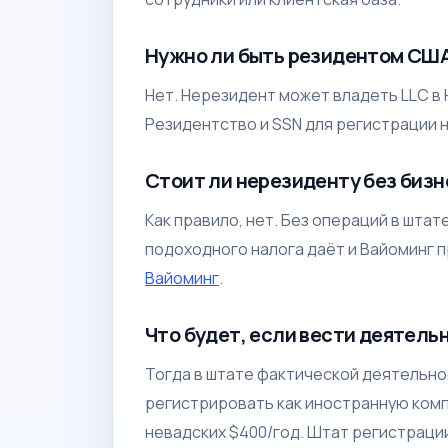
Нужно ли быть резидентом США
Нет. Нерезидент может владеть LLC в 
Резидентство и SSN для регистрации 
Стоит ли нерезиденту без биз
Как правило, нет. Без операций в шта
подоходного налога даёт и Вайоминг п
Вайоминг
.
Что будет, если вести деятель
Тогда в штате фактической деятельнос
регистрировать как иностранную ком
невадских $400/год. Штат регистраци