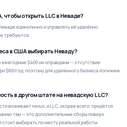
, чтобы открыть LLC в Неваде?
Неваде единолично и управлять ей удалённо.
не требуются.
неса в США выбирать Неваду?
те ежегодные $400 не оправданы — отсутствие
ри $60/год, поэтому для удалённого бизнеса логичнее
ность в другом штате на невадскую LLC?
ти возникает nexus, и LLC, скорее всего, придётся
панию там — это дополнительные сборы поверх
и стоит выбирать по месту реальной работы.