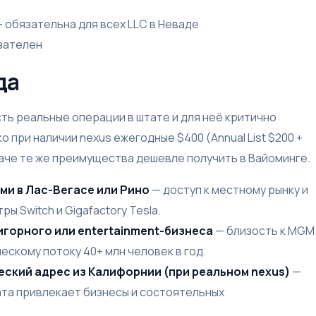
 обязательна для всех LLC в Неваде
зателен
да
сть реальные операции в штате и для неё критично
 при наличии nexus ежегодные $400 (Annual List $200 +
наче те же преимущества дешевле получить в Вайоминге.
ми в Лас-Вегасе или Рино
— доступ к местному рынку и
ы Switch и Gigafactory Tesla.
игорного или entertainment-бизнеса
— близость к MGM
ческому потоку 40+ млн человек в год.
ский адрес из Калифорнии (при реальном nexus)
—
ата привлекает бизнесы и состоятельных