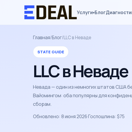
Услуги
Блог
Диагности
▾
Главная
/
Блог
/
LLC в Неваде
STATE GUIDE
LLC в Неваде
Невада — один из немногих штатов США б
Вайомингом: оба популярны для конфиден
сборам.
Обновлено: 8 июня 2026
·
Госпошлина: $75