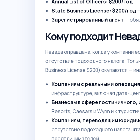
Annual List of Officers: $200/год
State Business License: $200/год
—
Зарегистрированный агент
— обя
Кому подходит Нева
Невада оправдана, когда у компании е
отсутствие подоходного налога. Только
Business License $200) окупаются — и
Компаниям с реальными операция
инфраструктуре, включая дата-центр
Бизнесам в сфере гостиничного, 
Resorts, Caesars и Wynn и к туристи
Компаниям, переводящим юридиче
отсутствие подоходного налога шт
предпринимателей.