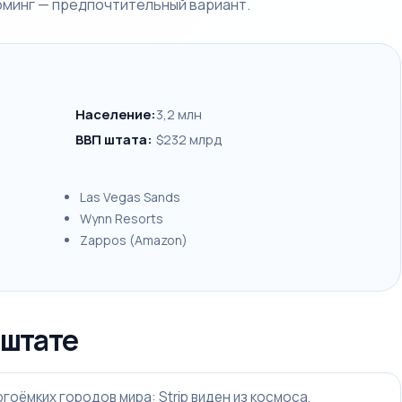
оминг — предпочтительный вариант.
Население:
3,2 млн
ВВП штата:
$232 млрд
Las Vegas Sands
Wynn Resorts
Zappos (Amazon)
 штате
гоёмких городов мира: Strip виден из космоса,