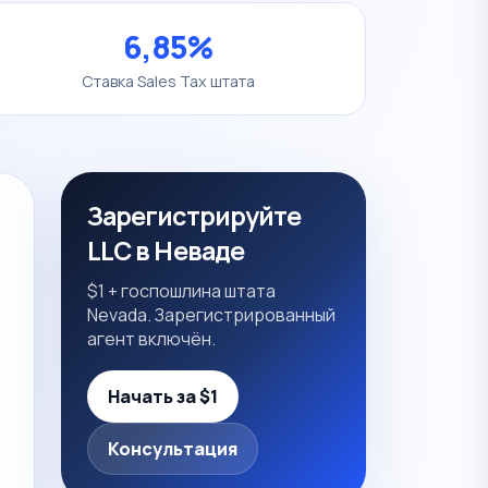
6,85%
Ставка Sales Tax штата
Зарегистрируйте
LLC в Неваде
$1 + госпошлина штата
Nevada. Зарегистрированный
агент включён.
Начать за $1
Консультация