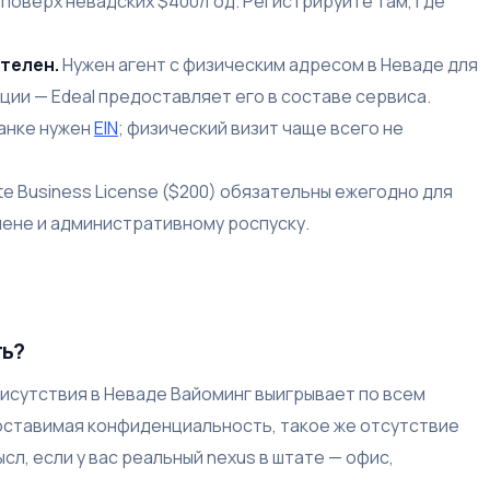
поверх невадских $400/год. Регистрируйте там, где
телен.
Нужен агент с физическим адресом в Неваде для
и — Edeal предоставляет его в составе сервиса.
анке нужен
EIN
; физический визит чаще всего не
tate Business License ($200) обязательны ежегодно для
 пене и административному роспуску.
ть?
исутствия в Неваде Вайоминг выигрывает по всем
поставимая конфиденциальность, такое же отсутствие
л, если у вас реальный nexus в штате — офис,