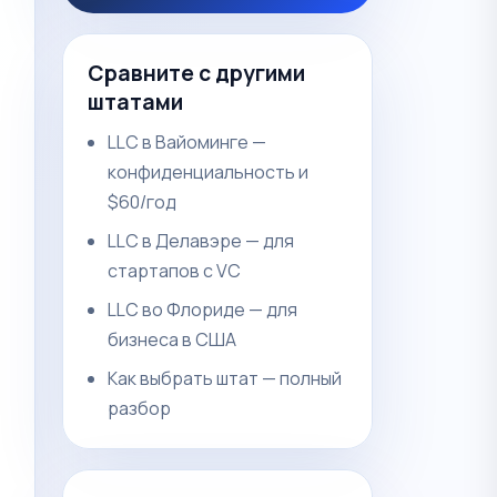
Сравните с другими
штатами
LLC в Вайоминге —
конфиденциальность и
$60/год
LLC в Делавэре — для
стартапов с VC
LLC во Флориде — для
бизнеса в США
Как выбрать штат — полный
разбор