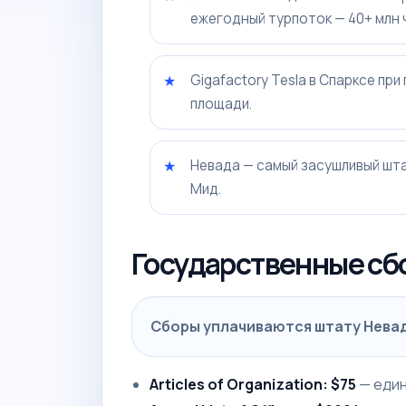
ежегодный турпоток — 40+ млн 
Gigafactory Tesla в Спарксе пр
площади.
Невада — самый засушливый штат
Мид.
Государственные сб
Сборы уплачиваются штату Невада
Articles of Organization: $75
— еди