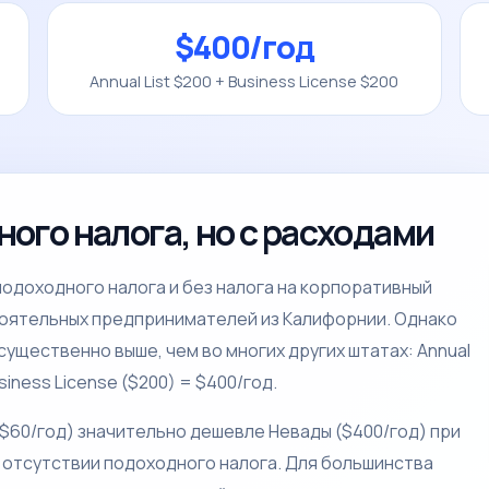
$400/год
Annual List $200 + Business License $200
ного налога, но с расходами
подоходного налога и без налога на корпоративный
тоятельных предпринимателей из Калифорнии. Однако
ущественно выше, чем во многих других штатах: Annual
siness License ($200) = $400/год.
$60/год) значительно дешевле Невады ($400/год) при
отсутствии подоходного налога. Для большинства