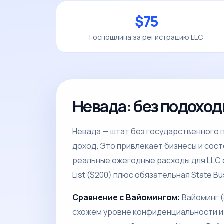
$75
Госпошлина за регистрацию LLC
Невада: без подоход
Невада — штат без государственного 
доход. Это привлекает бизнесы и сос
реальные ежегодные расходы для LLC с
List ($200) плюс обязательная State Bu
Сравнение с Вайомингом:
Вайоминг (
схожем уровне конфиденциальности и 