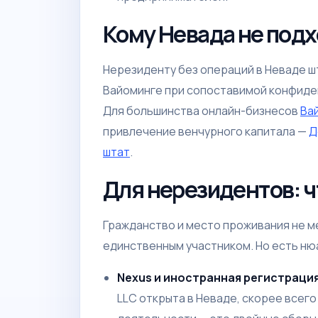
Кому Невада не под
Нерезиденту без операций в Неваде шт
Вайоминге при сопоставимой конфиден
Для большинства онлайн-бизнесов
Ва
привлечение венчурного капитала —
Д
штат
.
Для нерезидентов: ч
Гражданство и место проживания не м
единственным участником. Но есть ню
Nexus и иностранная регистрация
LLC открыта в Неваде, скорее всего