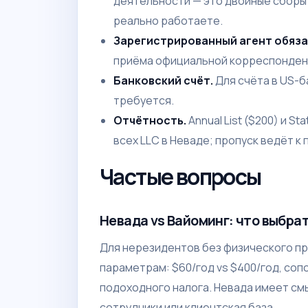
деятельности — это двойные сборы 
реально работаете.
Зарегистрированный агент обяза
приёма официальной корреспонденци
Банковский счёт.
Для счёта в US-б
требуется.
Отчётность.
Annual List ($200) и S
всех LLC в Неваде; пропуск ведёт к
Частые вопросы
Невада vs Вайоминг: что выбра
Для нерезидентов без физического пр
параметрам: $60/год vs $400/год, со
подоходного налога. Невада имеет смыс
сотрудники или клиентская база.