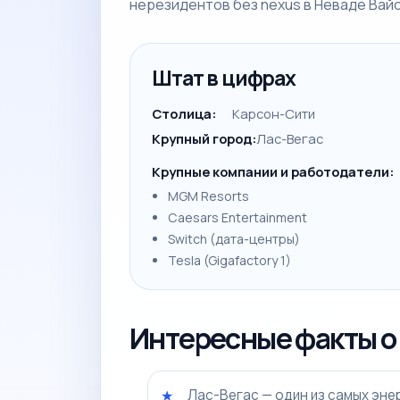
нерезидентов без nexus в Неваде Вай
Штат в цифрах
Столица:
Карсон-Сити
Крупный город:
Лас-Вегас
Крупные компании и работодатели:
MGM Resorts
Caesars Entertainment
Switch (дата-центры)
Tesla (Gigafactory 1)
Интересные факты о
Лас-Вегас — один из самых энер