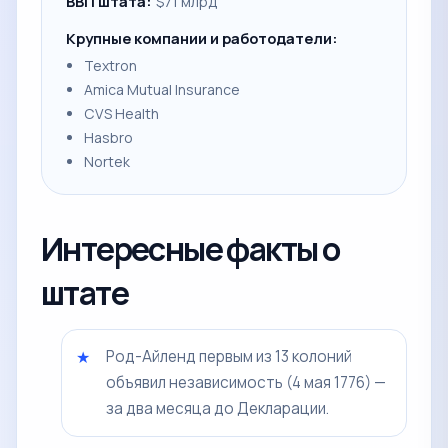
ВВП штата:
$71 млрд
Крупные компании и работодатели:
Textron
Amica Mutual Insurance
CVS Health
Hasbro
Nortek
Интересные факты о
штате
Род-Айленд первым из 13 колоний
объявил независимость (4 мая 1776) —
за два месяца до Декларации.