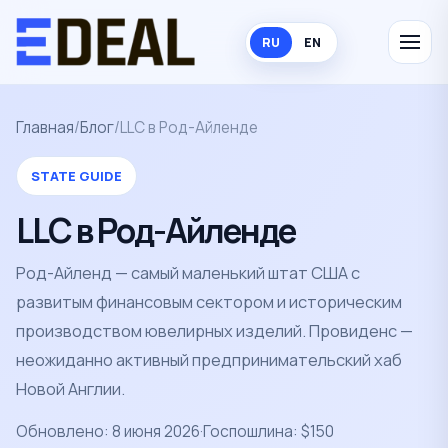
RU
EN
Главная
/
Блог
/
LLC в Род-Айленде
STATE GUIDE
LLC в Род-Айленде
Род-Айленд — самый маленький штат США с
развитым финансовым сектором и историческим
производством ювелирных изделий. Провиденс —
неожиданно активный предпринимательский хаб
Новой Англии.
Обновлено: 8 июня 2026
·
Госпошлина: $150