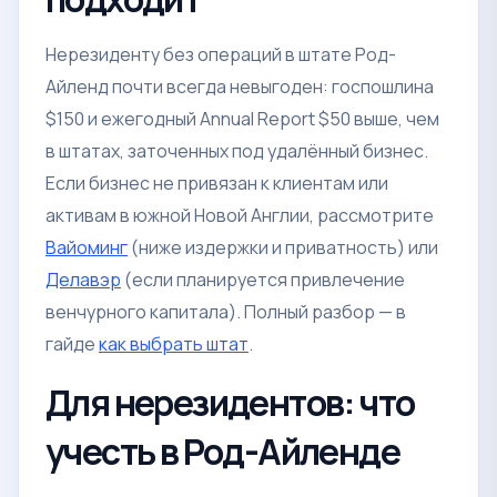
Нерезиденту без операций в штате Род-
Айленд почти всегда невыгоден: госпошлина
$150 и ежегодный Annual Report $50 выше, чем
в штатах, заточенных под удалённый бизнес.
Если бизнес не привязан к клиентам или
активам в южной Новой Англии, рассмотрите
Вайоминг
(ниже издержки и приватность) или
Делавэр
(если планируется привлечение
венчурного капитала). Полный разбор — в
гайде
как выбрать штат
.
Для нерезидентов: что
учесть в Род-Айленде