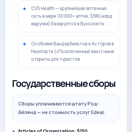
CVS Health — крупнейшая аптечная
сеть в мире (10 000+ аптек, $380 млрд
выручки) базируется в Вунсокете.
Особняки Вандербильтов и Асторов в
Ньюпорте («Позолоченный век») ныне
открыты для туристов.
Государственные сборы
Сборы уплачиваются штату Род-
Айленд — не стоимость услуг Edeal.
Articles of Organization: $150