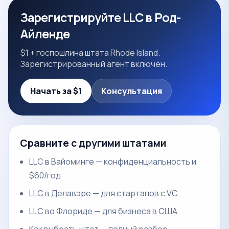
Зарегистрируйте LLC в Род-
Айленде
$1 + госпошлина штата Rhode Island.
Зарегистрированный агент включён.
Начать за $1
Консультация
Сравните с другими штатами
LLC в Вайоминге — конфиденциальность и
$60/год
LLC в Делавэре — для стартапов с VC
LLC во Флориде — для бизнеса в США