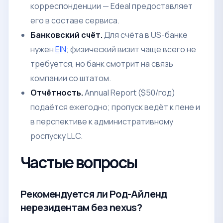
корреспонденции — Edeal предоставляет
его в составе сервиса.
Банковский счёт.
Для счёта в US-банке
нужен
EIN
; физический визит чаще всего не
требуется, но банк смотрит на связь
компании со штатом.
Отчётность.
Annual Report ($50/год)
подаётся ежегодно; пропуск ведёт к пене и
в перспективе к административному
роспуску LLC.
Частые вопросы
Рекомендуется ли Род-Айленд
нерезидентам без nexus?