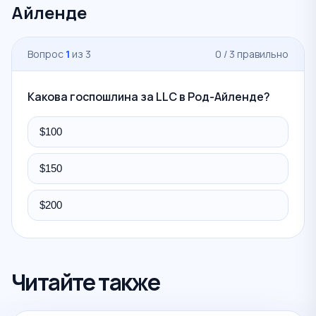
Айленде
Вопрос
1
из 3
0 / 3 правильно
Какова госпошлина за LLC в Род-Айленде?
$100
$150
$200
Читайте также